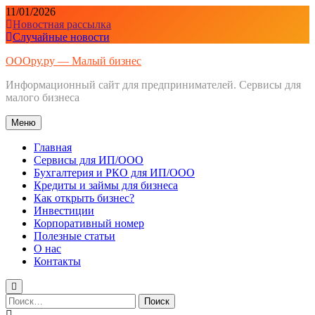
Перейти
11/01/2026
к
Новостная рассылка
содержимому
Случайные новости
ОООру.ру — Малый бизнес
Информационный сайт для предпринимателей. Сервисы для
малого бизнеса
Меню
Главная
Сервисы для ИП/ООО
Бухгалтерия и РКО для ИП/ООО
Кредиты и займы для бизнеса
Как открыть бизнес?
Инвестиции
Корпоративный номер
Полезные статьи
О нас
Контакты
Найти: