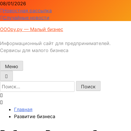
Перейти
08/01/2026
к
Новостная рассылка
содержимому
Случайные новости
ОООру.ру — Малый бизнес
Информационный сайт для предпринимателей.
Сервисы для малого бизнеса
Меню
Найти:
Главная
Развитие бизнеса