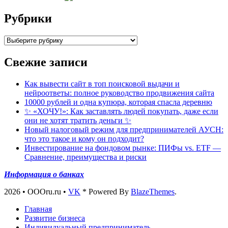
Рубрики
Рубрики
Свежие записи
Как вывести сайт в топ поисковой выдачи и
нейроответы: полное руководство продвижения сайта
10000 рублей и одна купюра, которая спасла деревню
✨ «ХОЧУ!»: Как заставлять людей покупать, даже если
они не хотят тратить деньги ✨
Новый налоговый режим для предпринимателей АУСН:
что это такое и кому он подходит?
Инвестирование на фондовом рынке: ПИФы vs. ETF —
Сравнение, преимущества и риски
Информация о банках
2026 • OOOru.ru •
VK
* Powered By
BlazeThemes
.
Главная
Развитие бизнеса
Индивидуальный предприниматель