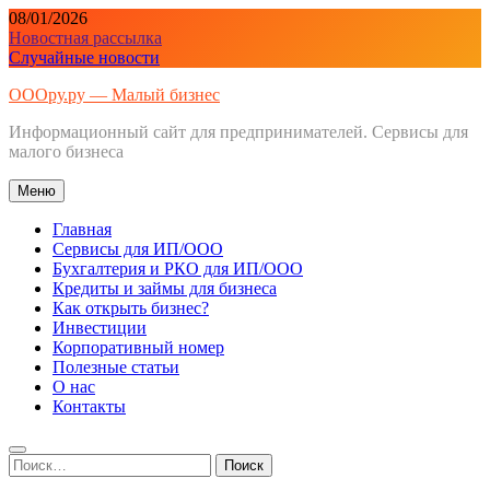
Перейти
08/01/2026
к
Новостная рассылка
содержимому
Случайные новости
ОООру.ру — Малый бизнес
Информационный сайт для предпринимателей. Сервисы для
малого бизнеса
Меню
Главная
Сервисы для ИП/ООО
Бухгалтерия и РКО для ИП/ООО
Кредиты и займы для бизнеса
Как открыть бизнес?
Инвестиции
Корпоративный номер
Полезные статьи
О нас
Контакты
Найти: